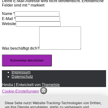
Deine E-Mail-Adresse wird nicht veröffentlicht.
Erforderliche
Felder sind mit
*
markiert
Name
*
E-Mail
*
Website
Was beschäftigt dich?
Impressum
Datenschutz
Hestia | Entwickelt von
ThemeIsle
Cookie-Einstellungen
Diese Seite nutzt Website-Tracking-Technologien von Dritten,
um ihre Dienste anzubieten, stetig zu verbessern und