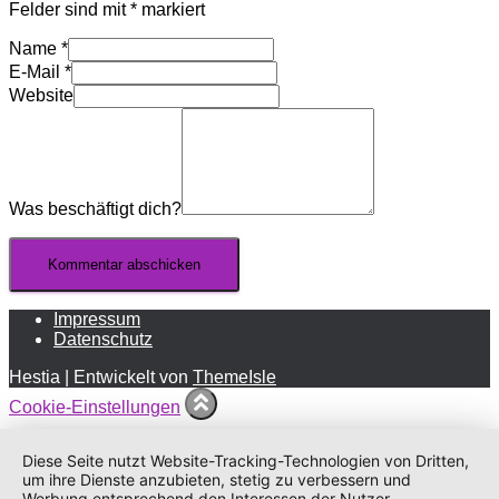
Felder sind mit
*
markiert
Name
*
E-Mail
*
Website
Was beschäftigt dich?
Impressum
Datenschutz
Hestia | Entwickelt von
ThemeIsle
Cookie-Einstellungen
Diese Seite nutzt Website-Tracking-Technologien von Dritten,
um ihre Dienste anzubieten, stetig zu verbessern und
Werbung entsprechend den Interessen der Nutzer