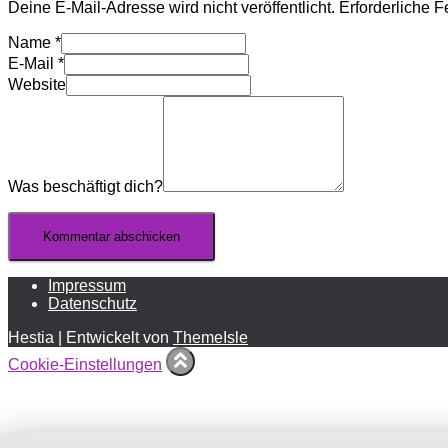
Deine E-Mail-Adresse wird nicht veröffentlicht.
Erforderliche F
Name
*
E-Mail
*
Website
Was beschäftigt dich?
Impressum
Datenschutz
Hestia | Entwickelt von
ThemeIsle
Cookie-Einstellungen