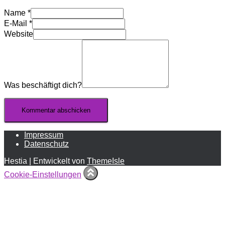
Name
*
E-Mail
*
Website
Was beschäftigt dich?
Impressum
Datenschutz
Hestia | Entwickelt von
ThemeIsle
Cookie-Einstellungen