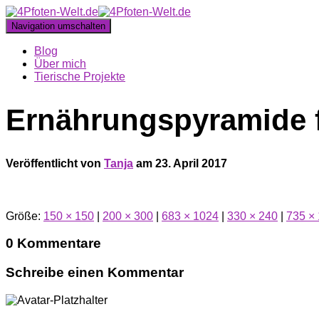
Navigation umschalten
Blog
Über mich
Tierische Projekte
Ernährungspyramide f
Veröffentlicht von
Tanja
am
23. April 2017
Größe:
150 × 150
|
200 × 300
|
683 × 1024
|
330 × 240
|
735 ×
0 Kommentare
Schreibe einen Kommentar