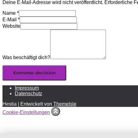
Deine E-Mail-Adresse wird nicht veröffentlicht.
Erforderliche F
Name
*
E-Mail
*
Website
Was beschäftigt dich?
Impressum
Datenschutz
Hestia | Entwickelt von
ThemeIsle
Cookie-Einstellungen