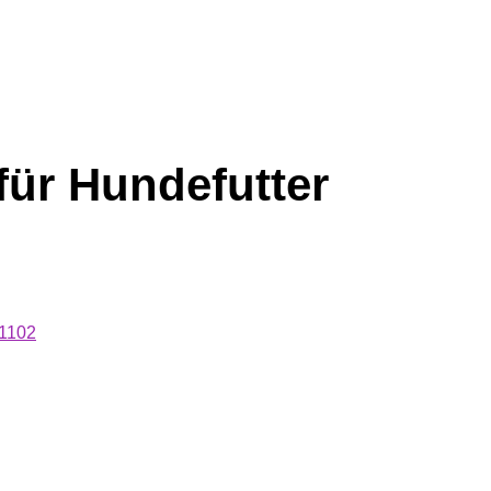
ür Hundefutter
 1102