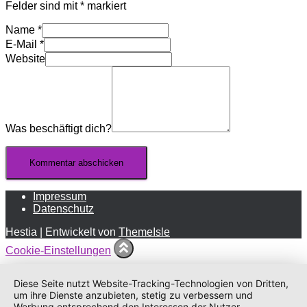
Felder sind mit
*
markiert
Name
*
E-Mail
*
Website
Was beschäftigt dich?
Impressum
Datenschutz
Hestia | Entwickelt von
ThemeIsle
Cookie-Einstellungen
Diese Seite nutzt Website-Tracking-Technologien von Dritten,
um ihre Dienste anzubieten, stetig zu verbessern und
Werbung entsprechend den Interessen der Nutzer