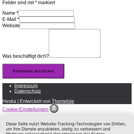
Felder sind mit
*
markiert
Name
*
E-Mail
*
Website
Was beschäftigt dich?
Impressum
Datenschutz
Hestia | Entwickelt von
ThemeIsle
Cookie-Einstellungen
Diese Seite nutzt Website-Tracking-Technologien von Dritten,
um ihre Dienste anzubieten, stetig zu verbessern und
Werbung entsprechend den Interessen der Nutzer