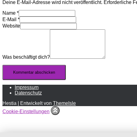
Deine E-Mail-Adresse wird nicht veröffentlicht.
Erforderliche F
Name
*
E-Mail
*
Website
Was beschäftigt dich?
Impressum
Datenschutz
Hestia | Entwickelt von
ThemeIsle
Cookie-Einstellungen