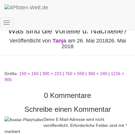
Trockenfutter – Nassfutter – Barf —
Navigation
Was sind die Vorteile u. Nachteile?
umschalten
Veröffentlicht von
Tanja
am
26. Mai 2018
26. Mai
2018
Größe:
150 × 150
|
300 × 223
|
750 × 558
|
360 × 240
|
1216 ×
905
0 Kommentare
Schreibe einen Kommentar
Deine E-Mail-Adresse wird nicht
veröffentlicht.
Erforderliche Felder sind mit
*
markiert