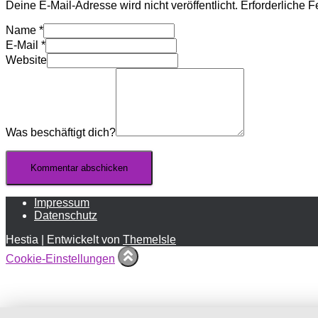
Deine E-Mail-Adresse wird nicht veröffentlicht.
Erforderliche F
Name
*
E-Mail
*
Website
Was beschäftigt dich?
Impressum
Datenschutz
Hestia | Entwickelt von
ThemeIsle
Cookie-Einstellungen