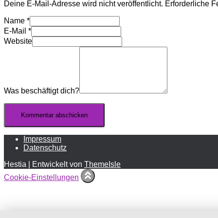
Deine E-Mail-Adresse wird nicht veröffentlicht.
Erforderliche F
Name
*
E-Mail
*
Website
Was beschäftigt dich?
Impressum
Datenschutz
Hestia | Entwickelt von
ThemeIsle
Cookie-Einstellungen