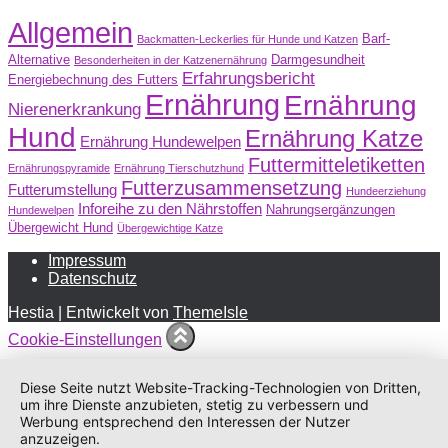
Allgemein
Barf-
Backmatten-Leckerlies für Hunde und Katzen
Alternative
Darmgesundheit
Besonderheiten in der Katzenernährung
Erfahrungsbericht
Energiebechnung des Futters
Ernährung
Ernährung
Nierenerkrankung
Hund
Ernährung Katze
Ernährung Hundewelpen
Futtermitteletiketten
Ernährungspyramide
Ernährung Tierschutzhund
Futterzusammensetzung
Futterumstellung
Hundeerziehung
Inforeihe zu den Nährstoffen
Nahrungsergänzungen
Hundewelpen
Übergewicht Hund
Übergewichtige Katze
Impressum
Datenschutz
Hestia | Entwickelt von
ThemeIsle
Cookie-Einstellungen
Diese Seite nutzt Website-Tracking-Technologien von Dritten,
um ihre Dienste anzubieten, stetig zu verbessern und
Werbung entsprechend den Interessen der Nutzer
anzuzeigen.