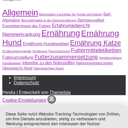
Allgemein
Barf-
Backmatten-Leckerlies für Hunde und Katzen
Alternative
Darmgesundheit
Besonderheiten in der Katzenernährung
Erfahrungsbericht
Energiebechnung des Futters
Ernährung
Ernährung
Nierenerkrankung
Hund
Ernährung Katze
Ernährung Hundewelpen
Futtermitteletiketten
Ernährungspyramide
Ernährung Tierschutzhund
Futterzusammensetzung
Futterumstellung
Hundeerziehung
Inforeihe zu den Nährstoffen
Nahrungsergänzungen
Hundewelpen
Übergewicht Hund
Übergewichtige Katze
Impressum
Datenschutz
Hestia | Entwickelt von
ThemeIsle
Cookie-Einstellungen
Diese Seite nutzt Website-Tracking-Technologien von Dritten,
um ihre Dienste anzubieten, stetig zu verbessern und
Werbung entsprechend den Interessen der Nutzer