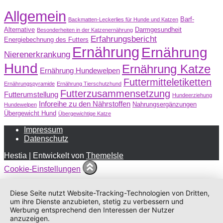
Allgemein
Barf-
Backmatten-Leckerlies für Hunde und Katzen
Alternative
Darmgesundheit
Besonderheiten in der Katzenernährung
Erfahrungsbericht
Energiebechnung des Futters
Ernährung
Ernährung
Nierenerkrankung
Hund
Ernährung Katze
Ernährung Hundewelpen
Futtermitteletiketten
Ernährungspyramide
Ernährung Tierschutzhund
Futterzusammensetzung
Futterumstellung
Hundeerziehung
Inforeihe zu den Nährstoffen
Nahrungsergänzungen
Hundewelpen
Übergewicht Hund
Übergewichtige Katze
Impressum
Datenschutz
Hestia | Entwickelt von
ThemeIsle
Cookie-Einstellungen
Diese Seite nutzt Website-Tracking-Technologien von Dritten,
um ihre Dienste anzubieten, stetig zu verbessern und
Werbung entsprechend den Interessen der Nutzer
anzuzeigen.