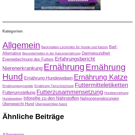
Kategorien
Allgemein
Barf-
Backmatten-Leckerlies für Hunde und Katzen
Alternative
Darmgesundheit
Besonderheiten in der Katzenernährung
Erfahrungsbericht
Energiebechnung des Futters
Ernährung
Ernährung
Nierenerkrankung
Hund
Ernährung Katze
Ernährung Hundewelpen
Futtermitteletiketten
Ernährungspyramide
Ernährung Tierschutzhund
Futterzusammensetzung
Futterumstellung
Hundeerziehung
Inforeihe zu den Nährstoffen
Nahrungsergänzungen
Hundewelpen
Übergewicht Hund
Übergewichtige Katze
Ähnliche Beiträge
Allgemein