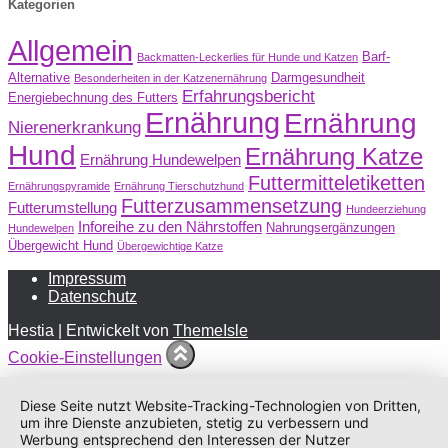
Kategorien
Allgemein
Barf-
Backmatten-Leckerlies für Hunde und Katzen
Alternative
Darmgesundheit
Besonderheiten in der Katzenernährung
Erfahrungsbericht
Energiebechnung des Futters
Ernährung
Ernährung
Nierenerkrankung
Hund
Ernährung Katze
Ernährung Hundewelpen
Futtermitteletiketten
Ernährungspyramide
Ernährung Tierschutzhund
Futterzusammensetzung
Futterumstellung
Hundeerziehung
Inforeihe zu den Nährstoffen
Nahrungsergänzungen
Hundewelpen
Übergewicht Hund
Übergewichtige Katze
Impressum
Datenschutz
Hestia | Entwickelt von
ThemeIsle
Cookie-Einstellungen
Diese Seite nutzt Website-Tracking-Technologien von Dritten,
um ihre Dienste anzubieten, stetig zu verbessern und
Werbung entsprechend den Interessen der Nutzer