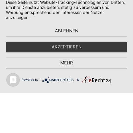
Diese Seite nutzt Website-Tracking-Technologien von Dritten,
… oder Barfen vs. hochwertiges Nassfutter 2.0 … Die
um ihre Dienste anzubieten, stetig zu verbessern und
natürlichste Art, seinen Hund zu ernähren, ist die
Werbung entsprechend den Interessen der Nutzer
Rohfütterung nach dem Beutetierprinzip. Aber nicht jeder
anzuzeigen.
Hund ist für diese Fütterungsform zu begeistern, nicht jeder
verträgt sie und
Weiterlesen
ABLEHNEN
Impressum
Datenschutz
AKZEPTIEREN
Hestia | Entwickelt von
ThemeIsle
Cookie-Einstellungen
MEHR
Powered by
&