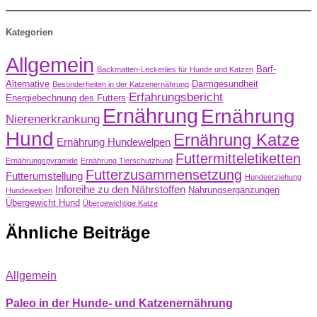
Kategorien
Allgemein
Barf-
Backmatten-Leckerlies für Hunde und Katzen
Alternative
Darmgesundheit
Besonderheiten in der Katzenernährung
Erfahrungsbericht
Energiebechnung des Futters
Ernährung
Ernährung
Nierenerkrankung
Hund
Ernährung Katze
Ernährung Hundewelpen
Futtermitteletiketten
Ernährungspyramide
Ernährung Tierschutzhund
Futterzusammensetzung
Futterumstellung
Hundeerziehung
Inforeihe zu den Nährstoffen
Nahrungsergänzungen
Hundewelpen
Übergewicht Hund
Übergewichtige Katze
Ähnliche Beiträge
Allgemein
Paleo in der Hunde- und Katzenernährung